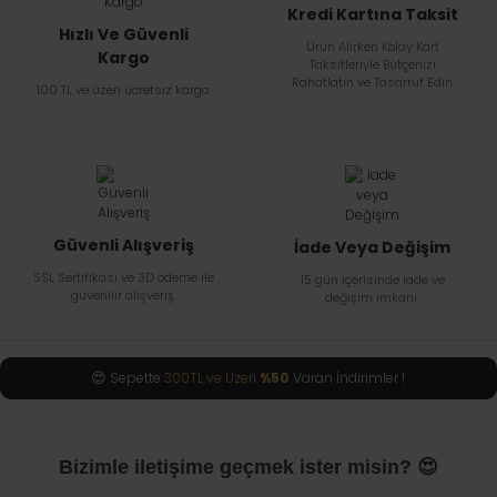
Kredi Kartına Taksit
Hızlı Ve Güvenli
Ürün Alırken Kolay Kart
Kargo
Taksitleriyle Bütçenizi
Rahatlatın ve Tasarruf Edin
100 TL ve üzeri ücretsiz kargo.
Güvenli Alışveriş
İade Veya Değişim
SSL Sertifikası ve 3D ödeme ile
15 gün içerisinde iade ve
güvenilir alışveriş.
değişim imkanı.
😍
Sepette
300TL ve Üzeri
%50
Varan İndirimler !
Bizimle iletişime geçmek ister misin? 😍