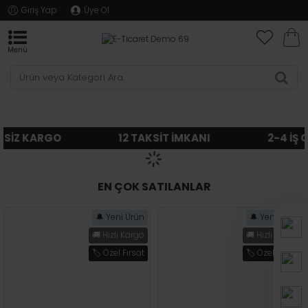
Giriş Yap
Üye Ol
SİZ KARGO
12 TAKSİT İMKANI
2-4 İŞ GÜ
EN ÇOK SATILANLAR
🔔 Yeni Ürün
🔔 Yeni Ürün
🚚 Hızlı Kargo
🚚 Hızlı Kargo
🏷️ Özel Fırsat
🏷️ Özel Fırsat