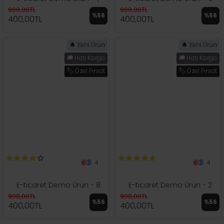
900,00TL
900,00TL
%56
%56
400,00TL
400,00TL
🔔 Yeni Ürün
🔔 Yeni Ürün
🚚 Hızlı Kargo
🚚 Hızlı Kargo
🏷️ Özel Fırsat
🏷️ Özel Fırsat
4
4
E-ticaret Demo Ürün - 8
E-ticaret Demo Ürün - 2
900,00TL
900,00TL
%56
%56
400,00TL
400,00TL
Ahşap
Akrilik Boya