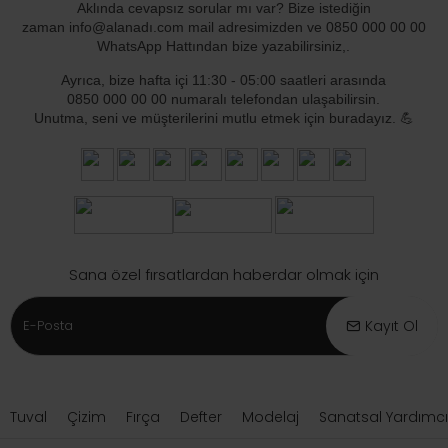
Aklında cevapsız sorular mı var? Bize istediğin
zaman info@alanadı.com mail adresimizden ve 0850 000 00 00
WhatsApp Hattından bize yazabilirsiniz,.
Ayrıca, bize hafta içi
11:30 - 05:00
saatleri arasında
0850 000 00 00 numaralı telefondan ulaşabilirsin.
Unutma, seni ve müşterilerini mutlu etmek için buradayız. 💪
Sana özel fırsatlardan haberdar olmak için
Kayıt Ol
Tuval
Çizim
Fırça
Defter
Modelaj
Sanatsal Yardımcı