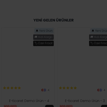
Boyası
Fırça Seti
Guaj Boya
Kaligrafi
Karakalem
Kumaş
Sprey Boya
Boyası
Sulu Boya
Defter
Tuval
Şövale
YENİ GELEN ÜRÜNLER
🔔 Yeni Ürün
🔔 Yeni Ür
🚚 Hızlı Kargo
🚚 Hızlı Kar
🏷️ Özel Fırsat
🏷️ Özel Fırs
4
4
E-ticaret Demo Ürün - 4
E-ticaret Demo Ürün - 3
900,00TL
900,00TL