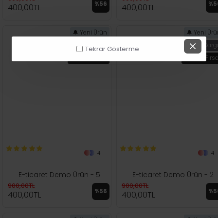
%56
%5
400,00TL
400,00TL
🔔 Yeni Ürün
🔔 Yeni Ür
🚚 Hızlı Kargo
🚚 Hızlı Kar
Tekrar Gösterme
🏷️ Özel Fırsat
🏷️ Özel Fırs
4
4
E-ticaret Demo Ürün - 5
E-ticaret Demo Ürün - 2
900,00TL
900,00TL
%56
%5
400,00TL
400,00TL