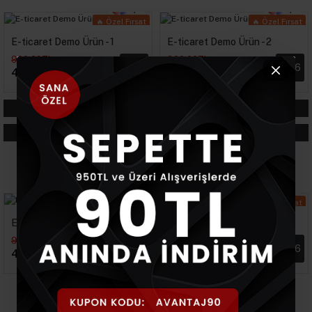
4
4
🔥 Özel Fırsat
🔥 Özel Fırsat
🔔 Yeni
🔔 Yeni
E-ticaret Demo Ürün - 1
E-ticaret Demo Ürün - 2
🚛 Hızlı Kargo
🚛 Hızlı Kargo
900,00TL
900,00TL
%56
%56
400,00TL
400,00TL
TAYT
ETEK
JEAN
CEKET
YENİ GELENLER
4
4
🔥 Özel Fırsat
🔥 Özel Fırsat
🔔 Yeni
🔔 Yeni
E-ticaret Demo Ürün - 1
E-ticaret Demo Ürün - 2
🚛 Hızlı Kargo
🚛 Hızlı Kargo
900,00TL
900,00TL
%56
%56
400,00TL
400,00TL