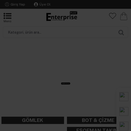
Giriş Yap
Üye Ol
EN YENİLER
En İyiye İlk Adım
HEMEN İNCELE
GÖMLEK
BOT & ÇİZME
EŞOFMAN TAKIMI