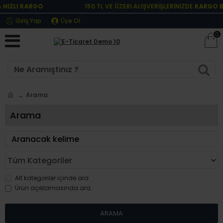
IZLI KARGO
150 TL VE ÜZERİ ALIŞVERİŞLERİNİZDE
KARGO BE
Giriş Yap
Üye Ol
0
Arama
Arama
Alt kategoriler içinde ara
Ürün açıklamasında ara.
ARAMA