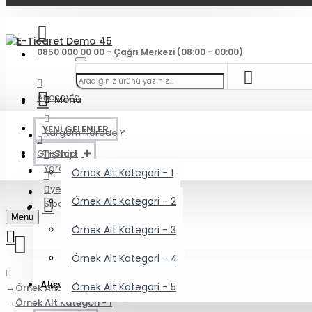
0850 000 00 00 - Çağrı Merkezi (08:00 - 00:00)
Anasayfa
Menu
YENİ GELENLER
Kargom Nerede ?
Giriş Yap
T-Shirt
Yardım
Örnek Alt Kategori - 1
Üye Ol
Örnek Alt Kategori - 2
Siparişlerim
Menu
Örnek Alt Kategori - 3
Örnek Alt Kategori - 4
Alışveriş sepetiniz boş!
Örnek Alt Kategori - 5
Örnek Ana Kategori
Örnek Alt Kategori - 1