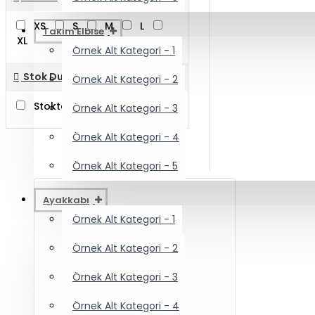
XS
S
M
L
Takım Elbise
XL
Örnek Alt Kategori - 1
Stok Durumu
Örnek Alt Kategori - 2
Stokta Mevcut
Örnek Alt Kategori - 3
Örnek Alt Kategori - 4
Örnek Alt Kategori - 5
Ayakkabı
Örnek Alt Kategori - 1
Örnek Alt Kategori - 2
Örnek Alt Kategori - 3
Örnek Alt Kategori - 4