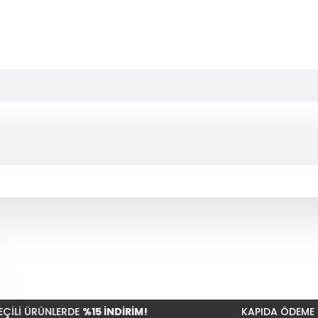
ÜNLERDE
%15 İNDİRİM!
KAPIDA ÖDEME &
HIZLI 