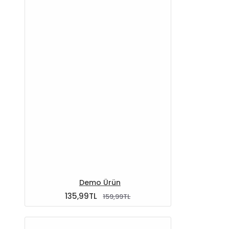
YENI
Demo Ürün
135,99TL
159,99TL