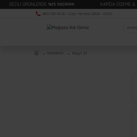
SEÇİLİ ÜRÜNLERDE
%15 İNDİRİM!
KAPIDA ÖDEME &
HI
0850 000 00 00 - Çağrı Merkezi (08:00 - 00:00)
Hesabım
Kayıt ol