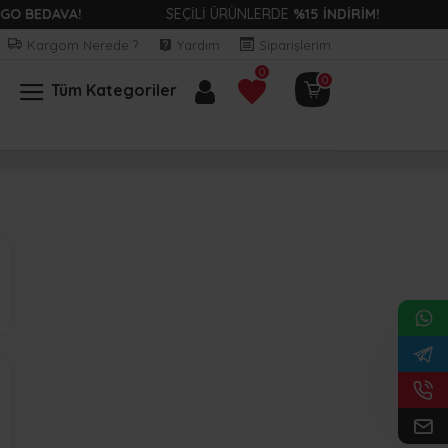
 BEDAVA!
SEÇİLİ ÜRÜNLERDE
%15 İNDİRİM!
Kargom Nerede ?
Yardım
Siparişlerim
0
0
Tüm Kategoriler