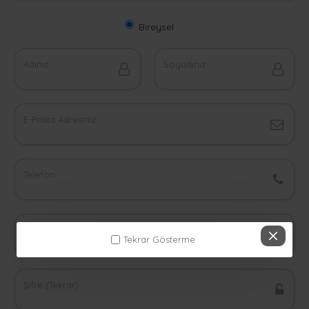
Bireysel
Adınız
Soyadınız
E-Posta Adresiniz
Telefon
Şifreniz
Tekrar Gösterme
Şifre (Tekrar)