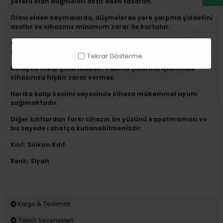
yeterli olan düğmeleri aktif eden tasarım.
Olası elden kaymalarda, düşmelerde yere çarpma şiddetini
azaltır ve cihazınız minimum zarar ile kurtulur.
Cihazınızı çiziklerden, kirden ve darbe ve shocktan
tamamen korur.
Tekrar Gösterme
Kolayca takıp çıkartılabilir. Takma çıkarma işleminde
cihazınıza hiçbir zarar vermez.
Harika kalıp kesimi sayesinde cihaza mükemmel uyum
sağlmaktadır.
Diğer kılıflardan farkı cihazın ön yüzünü kapatmaması ve
bu sayede rahatça kullanabilmenizdir.
Kılıf: Silikon Kılıf
Renk: Siyah
Kargo & Teslimat
Taksit Seçenekleri