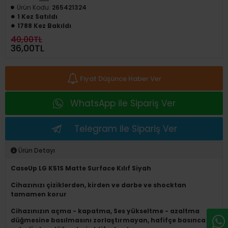
Ürün Kodu:
265421324
1 Kez Satıldı
1788 Kez Bakıldı
40,00TL
36,00TL
Fiyat Düşünce Haber Ver
WhatsApp ile Sipariş Ver
Telegram ile Sipariş Ver
Ürün Detayı
CaseUp LG K51S Matte Surface Kılıf Siyah
Cihazınızı çiziklerden, kirden ve darbe ve shocktan
tamamen korur
Cihazınızın açma - kapatma, Ses yükseltme - azaltma
düğmesine basılmasını zorlaştırmayan, hafifçe basınca